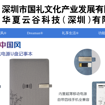
风®
Dreaman®
礼享生活®
功