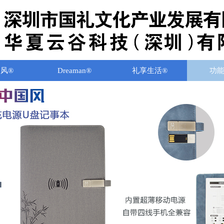
风®
Dreaman®
礼享生活®
功